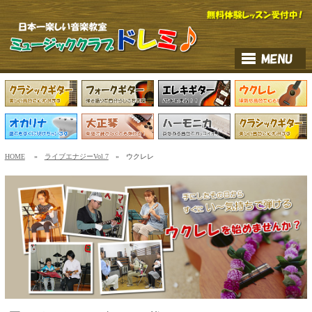
HOME
»
ライブエナジーVol.7
» ウクレレ