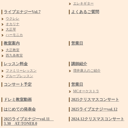
エレキギター
ライブエナジーVol.7
よくあるご質問
ウクレレ
オカリナ
大正琴
ハーモニカ
教室案内
営業日
大正教室
西九条教室
レッスン料金
講師紹介
ファミリーレッスン
増井康人のご紹介
グループレッスン
コンサート予定
営業日
MCオーケストラ
ドレミ教室動画
2025クリスマスコンサート
はじめての発表会
2025ライブエナジーvol.12
2025ライブエナジーvol.11
2024.12クリスマスコンサート
3.30 AT:TONE8.0