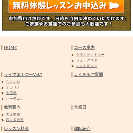
HOME
コース案内
クラシックギター
フォークギター
エレキギター
ライブエナジーVol.7
よくあるご質問
ウクレレ
オカリナ
大正琴
ハーモニカ
教室案内
営業日
大正教室
西九条教室
レッスン料金
講師紹介