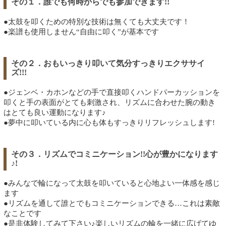
その１．誰でも何時からでも参加できます!!
●太鼓を叩くための特別な技術は無くても大丈夫です！
●楽譜も使用しません“自由に叩く”が基本です
その２．おもいっきり叩いて気分すっきりエクササイ
ズ!!!
●ジェンベ・カホンなどの手で直接叩くハンドパーカッションを
叩くと手の表面がとても刺激され、リズムに合わせた腕の動き
はとても良い運動になります♪
●夢中に叩いている内に心も体もすっきりリフレッシュします!
その３．リズムでコミニケーション!!心が豊かになります
♪!
●みんなで輪になって太鼓を叩いていると心地よい一体感を感じ
ます
●リズムを通して誰とでもコミニケーションできる…これは素敵
なことです
●是非体験してみて下さい♪楽しいリズムの輪を一緒に広げてゆ