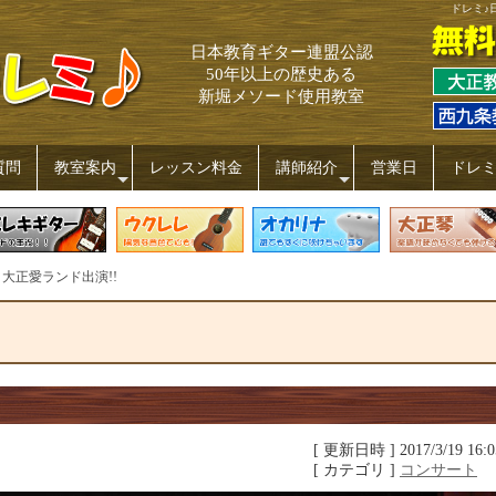
ドレミ♪
日本教育ギター連盟公認
50年以上の歴史ある
新堀メソード使用教室
質問
教室案内
レッスン料金
講師紹介
営業日
ドレ
+
+
大正愛ランド出演!!
[ 更新日時 ] 2017/3/19 16:0
[ カテゴリ ]
コンサート