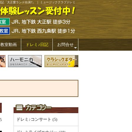
日記「大正愛ランド出演!!」 ｜ ミュージッククラブドレミ
ミ教室動画
ドレミ♪日記
お問合せ
+
ドレミ♪コンサート (5)
5