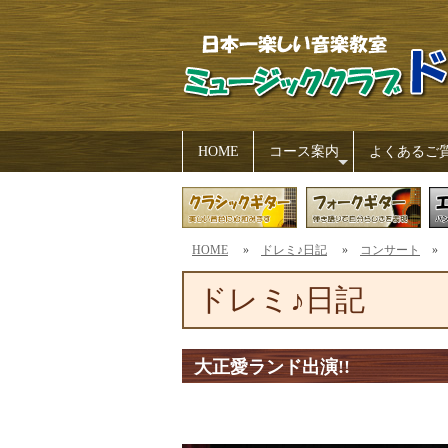
HOME
コース案内
よくあるご
+
HOME
»
ドレミ♪日記
»
コンサート
» 
ドレミ♪日記
大正愛ランド出演!!