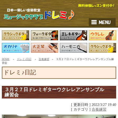
HOME
»
ドレミ♪日記
»
合奏練習
» ３月２７日ドレミギターウクレレアンサンブル練
習会
ドレミ♪日記
３月２７日ドレミギターウクレレアンサンブル
練習会
[ 更新日時 ] 2022/3/27 19:40
[ カテゴリ ]
合奏練習