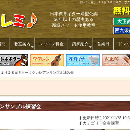
ドレミ♪日記「１１月２８日ギターウク
日本教育ギター連盟公認
50年以上の歴史ある
新堀メソード使用教室
質問
教室案内
レッスン料金
講師紹介
営業日
ドレ
+
+
１月２８日ギターウクレレアンサンブル練習会
ンサンブル練習会
[ 更新日時 ] 2021/11/28 19:3
[ カテゴリ ]
合奏練習