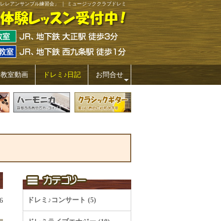
レレアンサンブル練習会」 ｜ ミュージッククラブドレミ
ミ教室動画
ドレミ♪日記
お問合せ
+
ドレミ♪コンサート (5)
6