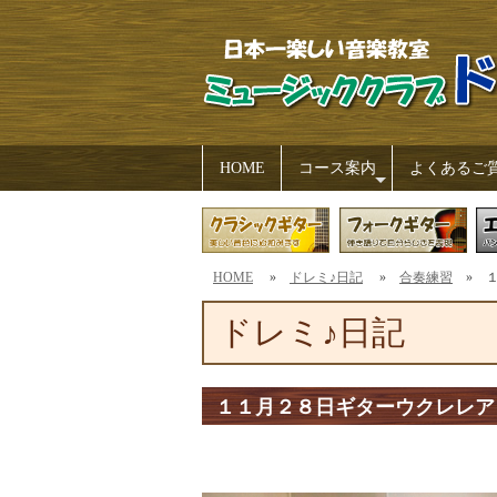
HOME
コース案内
よくあるご
+
HOME
»
ドレミ♪日記
»
合奏練習
» １
ドレミ♪日記
１１月２８日ギターウクレレア