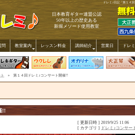
ドレミ♪日記「第１４回
日本教育ギター連盟公認
50年以上の歴史ある
新堀メソード使用教室
質問
教室案内
レッスン料金
講師紹介
営業日
ドレ
+
+
ート
» 第１４回ドレミ♪コンサート開催!!
!!
[ 更新日時 ] 2019/9/25 11:06
[ カテゴリ ]
ドレミ♪コンサー