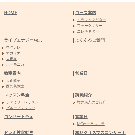
HOME
コース案内
クラシックギター
フォークギター
エレキギター
ライブエナジーVol.7
よくあるご質問
ウクレレ
オカリナ
大正琴
ハーモニカ
教室案内
営業日
大正教室
西九条教室
レッスン料金
講師紹介
ファミリーレッスン
増井康人のご紹介
グループレッスン
コンサート予定
営業日
MCオーケストラ
ドレミ教室動画
2025クリスマスコンサート