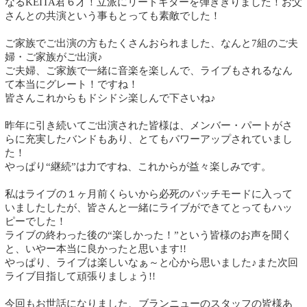
なるKEITA君６才！立派にリードギターを弾ききりました！お父
さんとの共演という事もとっても素敵でした！
ご家族でご出演の方もたくさんおられました、なんと7組のご夫
婦・ご家族がご出演♪
ご夫婦、ご家族で一緒に音楽を楽しんで、ライブもされるなん
て本当にグレート！ですね！
皆さんこれからもドシドシ楽しんで下さいね♪
昨年に引き続いてご出演された皆様は、メンバー・パートがさ
らに充実したバンドもあり、とてもパワーアップされていまし
た！
やっぱり“継続”は力ですね、これからが益々楽しみです。
私はライブの１ヶ月前くらいから必死のパッチモードに入って
いましたしたが、皆さんと一緒にライブができてとってもハッ
ピーでした！
ライブの終わった後の“楽しかった！”という皆様のお声を聞く
と、いやー本当に良かったと思います!!
やっぱり、ライブは楽しいなぁ～と心から思いました♪また次回
ライブ目指して頑張りましょう!!
今回もお世話になりました、ブランニューのスタッフの皆様あ