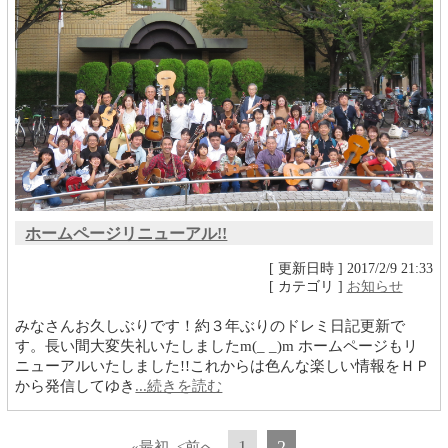
ホームページリニューアル!!
[ 更新日時 ] 2017/2/9 21:33
[ カテゴリ ]
お知らせ
みなさんお久しぶりです！約３年ぶりのドレミ日記更新で
す。長い間大変失礼いたしましたm(_ _)m ホームページもリ
ニューアルいたしました!!これからは色んな楽しい情報をＨＰ
から発信してゆき
...続きを読む
1
2
«最初
<前へ