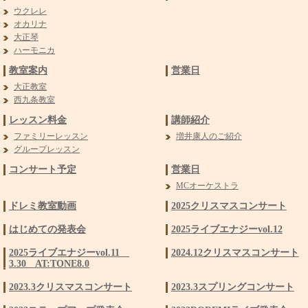
ウクレレ
オカリナ
大正琴
ハーモニカ
教室案内
営業日
大正教室
西九条教室
レッスン料金
講師紹介
ファミリーレッスン
増井康人のご紹介
グループレッスン
コンサート予定
営業日
MCオーケストラ
ドレミ教室動画
2025クリスマスコンサート
はじめての発表会
2025ライブエナジーvol.12
2025ライブエナジーvol.11
2024.12クリスマスコンサート
3.30 AT:TONE8.0
2023.3クリスマスコンサート
2023.3スプリングコンサート